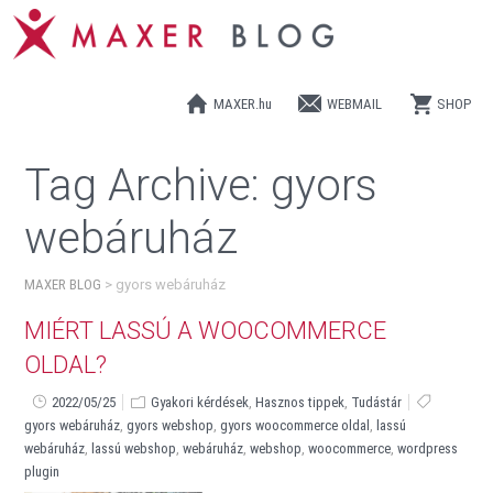
MAXER.hu
WEBMAIL
SHOP
Tag Archive:
gyors
webáruház
MAXER BLOG
>
gyors webáruház
MIÉRT LASSÚ A WOOCOMMERCE
OLDAL?
2022/05/25
Gyakori kérdések
,
Hasznos tippek
,
Tudástár
gyors webáruház
,
gyors webshop
,
gyors woocommerce oldal
,
lassú
webáruház
,
lassú webshop
,
webáruház
,
webshop
,
woocommerce
,
wordpress
plugin