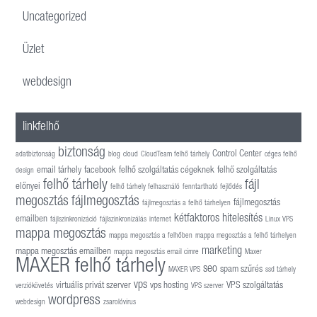
Uncategorized
Üzlet
webdesign
linkfelhő
biztonság
Control Center
adatbiztonság
blog
cloud
CloudTeam felhő tárhely
céges felhő
email tárhely
facebook
felhő szolgáltatás cégeknek
felhő szolgáltatás
design
felhő tárhely
fájl
előnyei
felhő tárhely felhasználó
fenntartható fejlődés
megosztás
fájlmegosztás
fájlmegosztás
fájlmegosztás a felhő tárhelyen
kétfaktoros hitelesítés
emailben
fájlszinkronizáció
fájlszinkronizálás
internet
Linux VPS
mappa megosztás
mappa megosztás a felhőben
mappa megosztás a felhő tárhelyen
marketing
mappa megosztás emailben
mappa megosztás email címre
Maxer
MAXER felhő tárhely
seo
spam szűrés
MAXER VPS
ssd tárhely
vps
virtuális privát szerver
vps hosting
VPS szolgáltatás
verziókövetés
VPS szerver
wordpress
webdesign
zsarolóvírus