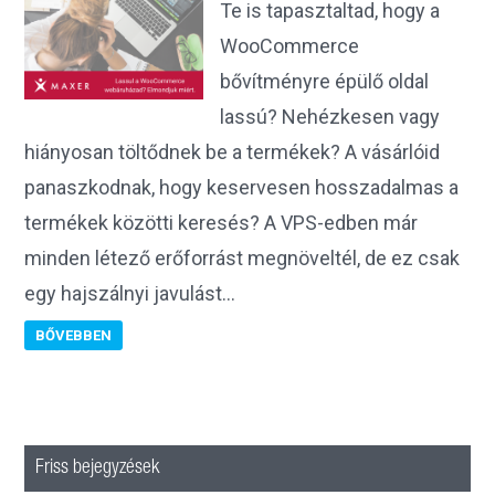
Te is tapasztaltad, hogy a
WooCommerce
bővítményre épülő oldal
lassú? Nehézkesen vagy
hiányosan töltődnek be a termékek? A vásárlóid
panaszkodnak, hogy keservesen hosszadalmas a
termékek közötti keresés? A VPS-edben már
minden létező erőforrást megnöveltél, de ez csak
egy hajszálnyi javulást…
BŐVEBBEN
Friss bejegyzések